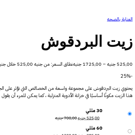
العناية بالصحه
زيت البردقوش
525,00
جنيه
–
1725,00
جنيه
نطاق السعر: من ⁦525,00 جنيه⁩ خلال ⁦1725,00 جنيه⁩
-25%
يحتوي زيت البردقوش على مجموعة واسعة من الخصائص التي تؤثر على الجسم وتغ
هذا الزيت مكونًا أساسيًا في خزانة الأدوية المنزلية ، كما يمكن للمرء أن يقول
30 مللي
525,00
جنيه
700,00
جنيه
60 مللي