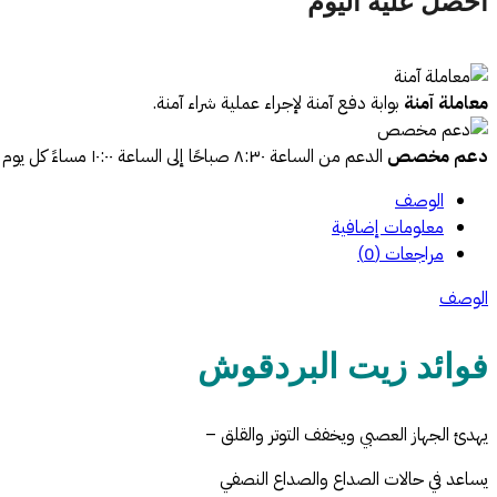
احصل عليه اليوم
معاملة آمنة
بوابة دفع آمنة لإجراء عملية شراء آمنة.
دعم مخصص
الدعم من الساعة ٨:٣٠ صباحًا إلى الساعة ١٠:٠٠ مساءً كل يوم
الوصف
معلومات إضافية
مراجعات (0)
الوصف
فوائد زيت البردقوش
يهدئ الجهاز العصبي ويخفف التوتر والقلق –
يساعد في حالات الصداع والصداع النصفي