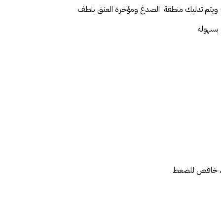
ون) ويتم تدليك منطقة الصدغ ومؤخرة العنق بلطف
 بسهولة
ئ ، خافض للضغط